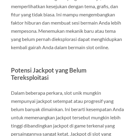
memperlihatkan kesejukan dengan tema, grafis, dan
fitur yang tidak biasa. Ini mampu mengembangkan
faktor hiburan dan membuat sesi bermain Anda lebih
mempesona. Menemukan mekanik baru atau tema
yang belum pernah dieksplorasi dapat menghidupkan
kembali gairah Anda dalam bermain slot online.
Potensi Jackpot yang Belum
Tereksploitasi
Dalam beberapa perkara, slot unik mungkin
mempunyai jackpot setempat atau progresif yang
belum banyak dimainkan. Ini berarti kesempatan Anda
untuk memenangkan jackpot tersebut mungkin lebih
tinggi dibandingkan jackpot di game terkenal yang
persaingannya sangat ketat. Jackpot di slot yang