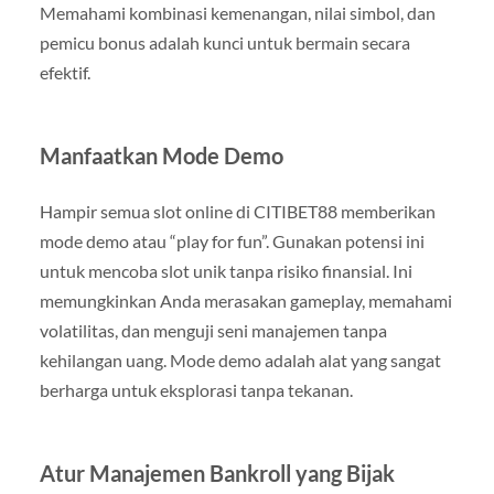
Memahami kombinasi kemenangan, nilai simbol, dan
pemicu bonus adalah kunci untuk bermain secara
efektif.
Manfaatkan Mode Demo
Hampir semua slot online di CITIBET88 memberikan
mode demo atau “play for fun”. Gunakan potensi ini
untuk mencoba slot unik tanpa risiko finansial. Ini
memungkinkan Anda merasakan gameplay, memahami
volatilitas, dan menguji seni manajemen tanpa
kehilangan uang. Mode demo adalah alat yang sangat
berharga untuk eksplorasi tanpa tekanan.
Atur Manajemen Bankroll yang Bijak