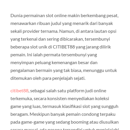
Dunia permainan slot online makin berkembang pesat,
menawarkan ribuan judul yang menarik dari banyak
sekali provider ternama. Namun, di antara lautan opsi
yang terkenal dan sering dibicarakan, tersembunyi
beberapa slot unik di CITIBET88 yang jarang dilirik
pemain. Ini ialah permata tersembunyi yang
menyimpan peluang kemenangan besar dan
pengalaman bermain yang tak biasa, menunggu untuk
ditemukan oleh para penjelajah sejati.
citibet88
, sebagai salah satu platform judi online
terkemuka, secara konsisten menyediakan koleksi
game yang luas, termasuk klasifikasi slot yang sungguh
beragam. Meskipun banyak pemain condong terpaku
pada game-game yang sedang booming atau diusulkan
secara massal, ada pesona tersendiri untuk menjelajahi