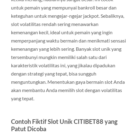
untuk pemain yang mempunyai bankroll besar dan
keteguhan untuk mengejar-ngejar jackpot. Sebaliknya,
slot volatilitas rendah sering menawarkan
kemenangan kecil, ideal untuk pemain yang ingin
memperpanjang waktu bermain dan menikmati sensasi
kemenangan yang lebih sering. Banyak slot unik yang
tersembunyi mungkin memiliki salah satu dari
karakteristik volatilitas ini, yang jikalau dipadukan
dengan strategi yang tepat, bisa sungguh
menguntungkan. Menentukan gaya bermain slot Anda
akan membantu Anda memilih slot dengan volatilitas
yang tepat.
Contoh Fiktif Slot Unik CITIBET88 yang
Patut Dicoba