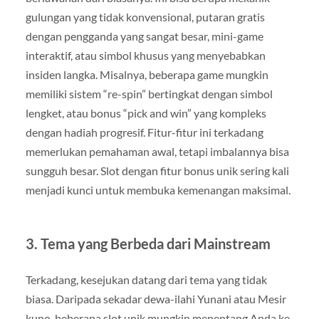
gulungan yang tidak konvensional, putaran gratis
dengan pengganda yang sangat besar, mini-game
interaktif, atau simbol khusus yang menyebabkan
insiden langka. Misalnya, beberapa game mungkin
memiliki sistem “re-spin” bertingkat dengan simbol
lengket, atau bonus “pick and win” yang kompleks
dengan hadiah progresif. Fitur-fitur ini terkadang
memerlukan pemahaman awal, tetapi imbalannya bisa
sungguh besar. Slot dengan fitur bonus unik sering kali
menjadi kunci untuk membuka kemenangan maksimal.
3. Tema yang Berbeda dari Mainstream
Terkadang, kesejukan datang dari tema yang tidak
biasa. Daripada sekadar dewa-ilahi Yunani atau Mesir
kuno, beberapa slot unik mungkin menentang Anda ke