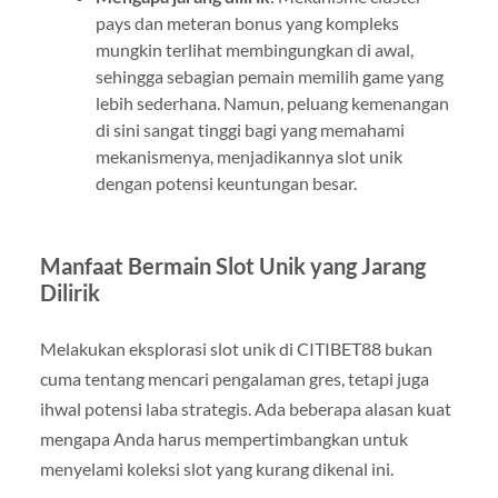
pays dan meteran bonus yang kompleks
mungkin terlihat membingungkan di awal,
sehingga sebagian pemain memilih game yang
lebih sederhana. Namun, peluang kemenangan
di sini sangat tinggi bagi yang memahami
mekanismenya, menjadikannya slot unik
dengan potensi keuntungan besar.
Manfaat Bermain Slot Unik yang Jarang
Dilirik
Melakukan eksplorasi slot unik di CITIBET88 bukan
cuma tentang mencari pengalaman gres, tetapi juga
ihwal potensi laba strategis. Ada beberapa alasan kuat
mengapa Anda harus mempertimbangkan untuk
menyelami koleksi slot yang kurang dikenal ini.