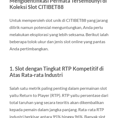
Mengidentifikasi Permata Tersembunyi di
Koleksi Slot CITIBET88
Untuk memperoleh slot unik di CITIBET88 yang jarang
dilirik namun potensial menguntungkan, Anda perlu
melakukan eksplorasi yang lebih seksama. Berikut ialah
beberapa tolok ukur dan jenis slot online yang pantas
Anda pertimbangkan.
1. Slot dengan Tingkat RTP Kompetitif di
Atas Rata-rata Industri
Salah satu metrik paling penting dalam permainan slot
yaitu Return to Player (RTP). RTP yaitu persentase dari
total taruhan yang secara teoritis akan dikembalikan
kepada pemain dalam jangka panjang. Rata-rata RTP
industri berkisar antara 95% hingga 96%. Banyak slot