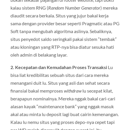
kalau sistem RNG (
Random Number Generator
) mereka
diaudit secara berkala. Situs yang jujur bakal kerja
sama dengan provider besar seperti Pragmatic atau PG
Soft tanpa mengubah algoritma aslinya. Sebaliknya,
situs penyedot saldo seringkali pakai sistem “tembak”
atau kloningan yang RTP-nya bisa diatur sesuka hati
oleh admin di belakang layar.
2. Kecepatan dan Kemudahan Proses Transaksi
Lu
bisa liat kredibilitas sebuah situs dari cara mereka
menangani duit lu. Situs yang asli dan sehat secara
finansial bakal memproses
withdraw
lu secepat kilat,
berapapun nominalnya. Mereka nggak bakal cari-cari
alasan kayak “maintenance bank” yang nggak masuk
akal atau minta lu deposit lagi buat cairin kemenangan.
Kalau lu nemu situs yang proses depo-nya cepet tapi
pas WD malah dipersulit dengan syarat ini-itu,