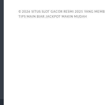
© 2026
SITUS SLOT GACOR RESMI 2025 YANG MEM
TIPS MAIN BIAR JACKPOT MAKIN MUDAH