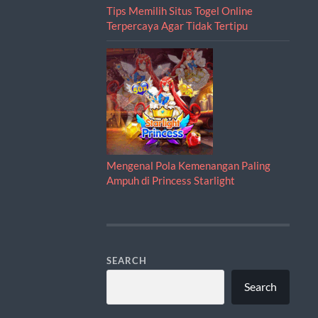
Tips Memilih Situs Togel Online
Terpercaya Agar Tidak Tertipu
Mengenal Pola Kemenangan Paling
Ampuh di Princess Starlight
SEARCH
Search