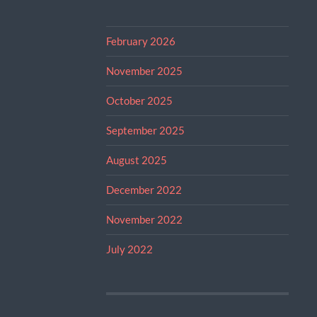
February 2026
November 2025
October 2025
September 2025
August 2025
December 2022
November 2022
July 2022